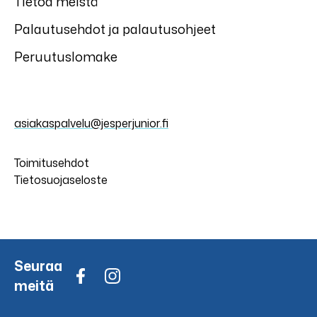
Tietoa meistä
Palautusehdot ja palautusohjeet
Peruutuslomake
asiakaspalvelu@jesperjunior.fi
Toimitusehdot
Tietosuojaseloste
Seuraa
meitä