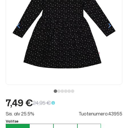
7,49 €
24,95 €
Sis. alv 25.5%
Tuotenumero:43955
Valitse