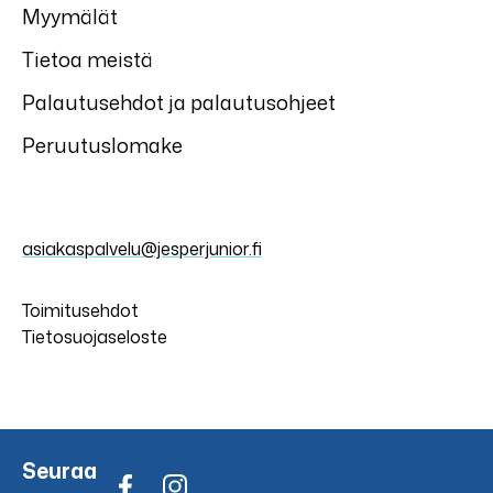
Myymälät
Tietoa meistä
Palautusehdot ja palautusohjeet
Peruutuslomake
asiakaspalvelu@jesperjunior.fi
Toimitusehdot
Tietosuojaseloste
Seuraa