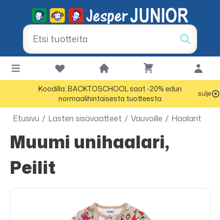
Koodilla: BACKTOSCHOOL saat -20% edun
sulje
normaalihintaisesta tuotteesta
Etusivu
/
Lasten sisävaatteet
/
Vauvoille
/
Haalarit
Muumi unihaalari,
Peilit