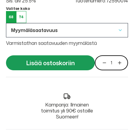
Sis. alv 25.5%
Tuotenumero:72590014
Valitse koko
68
74
Myymäläsaatavuus
Varmistathan saatavuuden myymälästä
Lisää ostoskoriin
Kampanja: Ilmainen
toimitus yli 90€ ostoille
Suomeen!