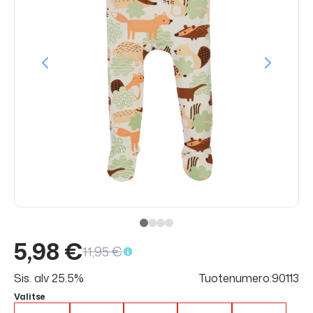
5,98 €
11,95 €
Sis. alv 25.5%
Tuotenumero:90113
Valitse