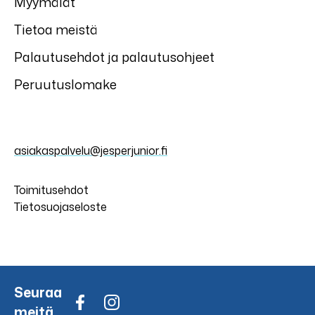
Myymälät
Tietoa meistä
Palautusehdot ja palautusohjeet
Peruutuslomake
asiakaspalvelu@jesperjunior.fi
Toimitusehdot
Tietosuojaseloste
Seuraa
meitä