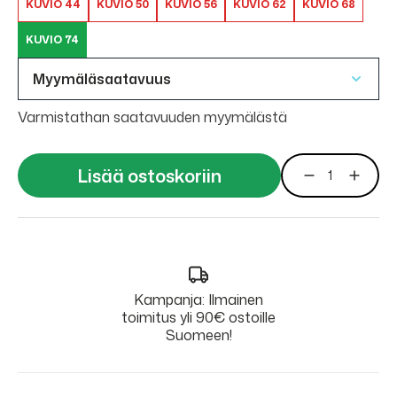
KUVIO 44
KUVIO 50
KUVIO 56
KUVIO 62
KUVIO 68
KUVIO 74
Myymäläsaatavuus
Varmistathan saatavuuden myymälästä
Lisää ostoskoriin
Kampanja: Ilmainen
toimitus yli 90€ ostoille
Suomeen!