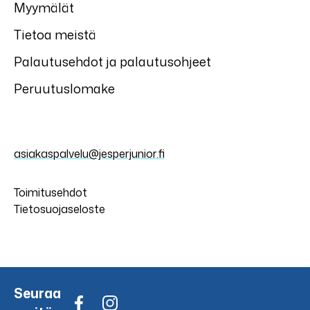
Myymälät
Tietoa meistä
Palautusehdot ja palautusohjeet
Peruutuslomake
asiakaspalvelu@jesperjunior.fi
Toimitusehdot
Tietosuojaseloste
Seuraa