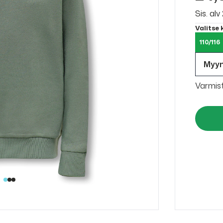
Sis. al
Valitse
110/116
Myy
Varmis