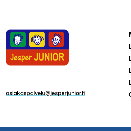
asiakaspalvelu@jesperjunior.fi