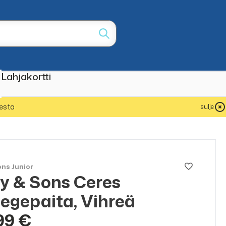
Lahjakortti
esta
sulje
ns Junior
y & Sons Ceres
legepaita, Vihreä
99 €