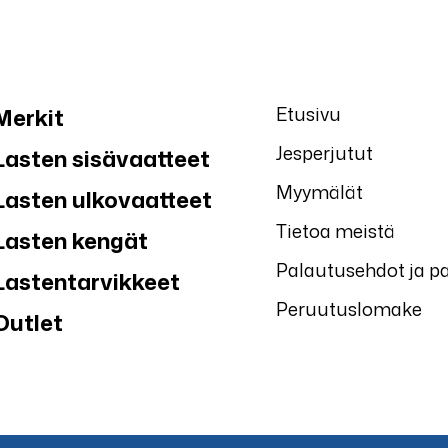
Etusivu
Merkit
Jesperjutut
Lasten sisävaatteet
Myymälät
Lasten ulkovaatteet
Tietoa meistä
Lasten kengät
Palautusehdot ja p
Lastentarvikkeet
Peruutuslomake
Outlet