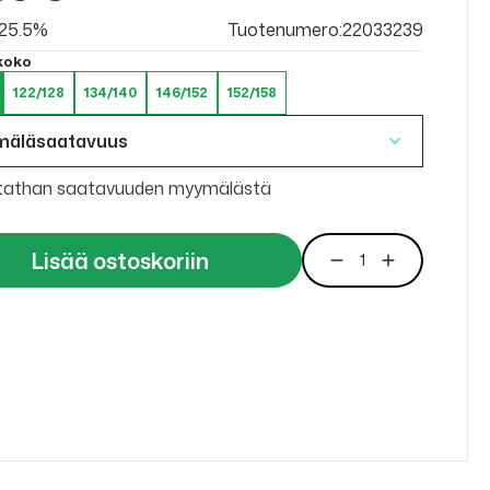
v 25.5%
Tuotenumero:22033239
 koko
122/128
134/140
146/152
152/158
mäläsaatavuus
tathan saatavuuden myymälästä
Lisää ostoskoriin