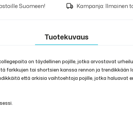
 ostoille Suomeen!
Kampanja: Ilmainen to
Tuotekuvaus
aita on täydellinen pojille, jotka arvostavat urheilullis
ä farkkujen tai shortsien kanssa rennon ja trendikkään lo
ikkäitä että arkisia vaihtoehtoja pojille, jotka haluavat e
sessi.