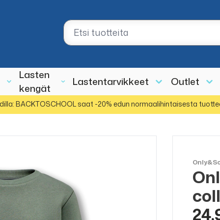
Lasten
Lastentarvikkeet
Outlet
kengät
dilla: BACKTOSCHOOL saat -20% edun normaalihintaisesta tuotte
Only&So
Onl
col
24,