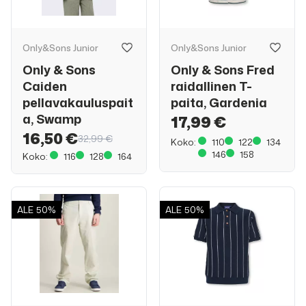
Only&Sons Junior
Only&Sons Junior
Only & Sons
Only & Sons Fred
Caiden
raidallinen T-
pellavakauluspait
paita, Gardenia
a, Swamp
17,99 €
16,50 €
32,99 €
Koko:
110
122
134
146
158
Koko:
116
128
164
ALE
50%
ALE
50%