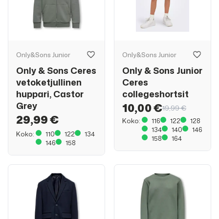
Only&Sons Junior
Only&Sons Junior
Only & Sons Ceres
Only & Sons Junior
vetoketjullinen
Ceres
huppari, Castor
collegeshortsit
Grey
10,00 €
19,99 €
29,99 €
Koko:
116
122
128
134
140
146
Koko:
110
122
134
158
164
146
158