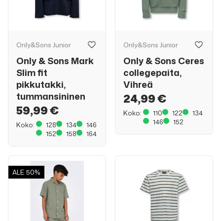
Only&Sons Junior
Only&Sons Junior
Only & Sons Mark
Only & Sons Ceres
Slim fit
collegepaita,
pikkutakki,
Vihreä
tummansininen
24,99 €
59,99 €
Koko:
110
122
134
146
152
Koko:
128
134
146
152
158
164
ALE
50%