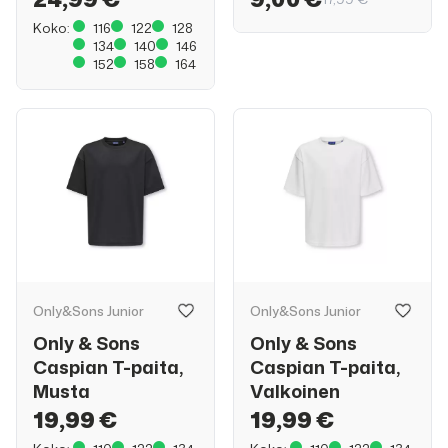
Koko:
116
122
128
134
140
146
152
158
164
Only&Sons Junior
Only&Sons Junior
Only & Sons
Only & Sons
Caspian T-paita,
Caspian T-paita,
Musta
Valkoinen
19,99 €
19,99 €