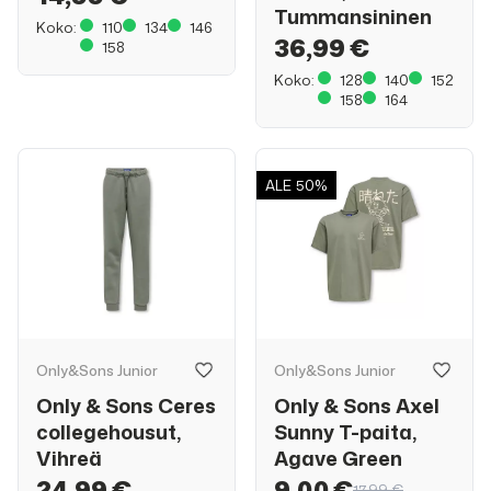
Tummansininen
Koko:
110
134
146
36,99 €
158
Koko:
128
140
152
158
164
ALE
50%
Only&Sons Junior
Only&Sons Junior
Only & Sons Ceres
Only & Sons Axel
collegehousut,
Sunny T-paita,
Vihreä
Agave Green
24,99 €
9,00 €
17,99 €