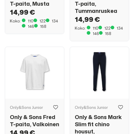
T-paita, Musta
T-paita,
Tummanruskea
14,99 €
14,99 €
Koko:
110
122
134
146
158
Koko:
110
122
134
146
158
Only&Sons Junior
Only&Sons Junior
Only & Sons Fred
Only & Sons Mark
T-paita, Valkoinen
Slim fit chino
housut,
14,99 €