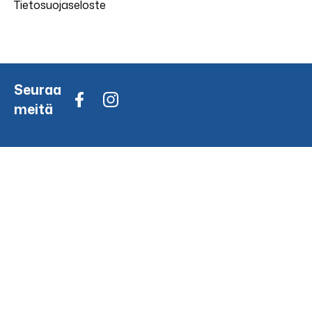
Tietosuojaseloste
Seuraa
meitä