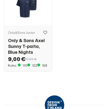
Only&Sons Junior
Only & Sons Axel
Sunny T-paita,
Blue Nights
9,00 €
17,99 €
Koko:
110
122
158