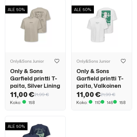
ALE
50%
ALE
50%
Only&Sons Junior
Only&Sons Junior
Only & Sons
Only & Sons
Garfield printti T-
Garfield printti T-
paita, Silver Lining
paita, Valkoinen
11,00 €
11,00 €
21,99 €
21,99 €
Koko:
158
Koko:
110
146
158
ALE
50%