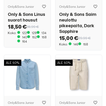
Only&Sons Junior
Only&Sons Junior
Only & Sons Linus
Only & Sons Saim
suorat housut
neulottu
pikeepaita, Dark
18,50 €
36,99 €
Sapphire
Koko:
122
128
134
15,00 €
140
152
158
29,99 €
164
Koko:
146
158
ALE
50%
ALE
50%
Only&Sons Junior
Only&Sons Junior