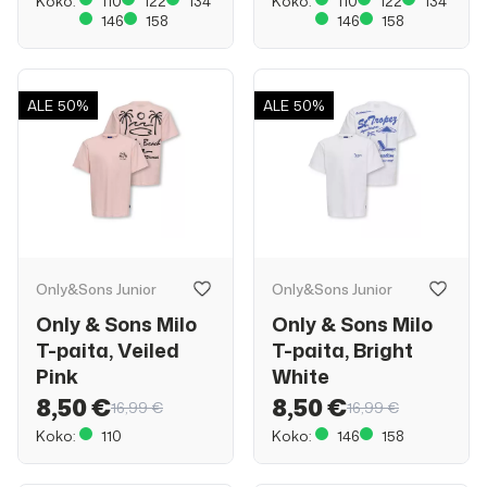
Koko:
110
122
134
Koko:
110
122
134
146
158
146
158
ALE
50%
ALE
50%
Only&Sons Junior
Only&Sons Junior
Only & Sons Milo
Only & Sons Milo
T-paita, Veiled
T-paita, Bright
Pink
White
8,50 €
8,50 €
16,99 €
16,99 €
Koko:
110
Koko:
146
158