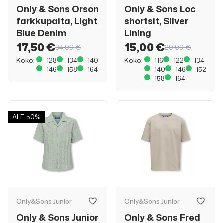
Only & Sons Orson
Only & Sons Loc
farkkupaita, Light
shortsit, Silver
Blue Denim
Lining
17,50 €
15,00 €
34,99 €
29,99 €
Koko:
128
134
140
Koko:
116
122
134
146
158
164
140
146
152
158
164
ALE
50%
Only&Sons Junior
Only&Sons Junior
Only & Sons Junior
Only & Sons Fred