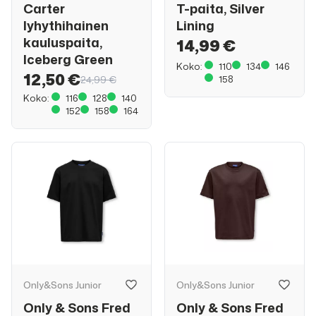
Carter
T-paita, Silver
lyhythihainen
Lining
kauluspaita,
14,99 €
Iceberg Green
Koko:
110
134
146
12,50 €
158
24,99 €
Koko:
116
128
140
152
158
164
Only&Sons Junior
Only&Sons Junior
Only & Sons Fred
Only & Sons Fred