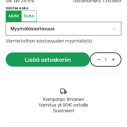
Sis. alv 25.5%
Tuotenumero:73101989
Valitse koko
48/50
52/54
Myymäläsaatavuus
Varmistathan saatavuuden myymälästä
Lisää ostoskoriin
Kampanja: Ilmainen
toimitus yli 90€ ostoille
Suomeen!