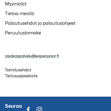
Myymälät
Tietoa meistä
Palautusehdot ja palautusohjeet
Peruutuslomake
asiakaspalvelu@jesperjunior.fi
Toimitusehdot
Tietosuojaseloste
Seuraa