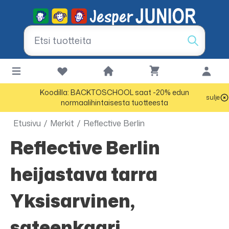
Koodilla: BACKTOSCHOOL saat -20% edun
sulje
normaalihintaisesta tuotteesta
Etusivu
/
Merkit
/
Reflective Berlin
Reflective Berlin
heijastava tarra
Yksisarvinen,
sateenkaari