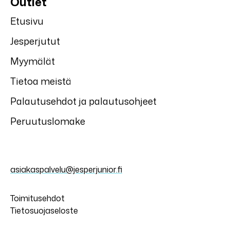
Outlet
Etusivu
Jesperjutut
Myymälät
Tietoa meistä
Palautusehdot ja palautusohjeet
Peruutuslomake
asiakaspalvelu@jesperjunior.fi
Toimitusehdot
Tietosuojaseloste