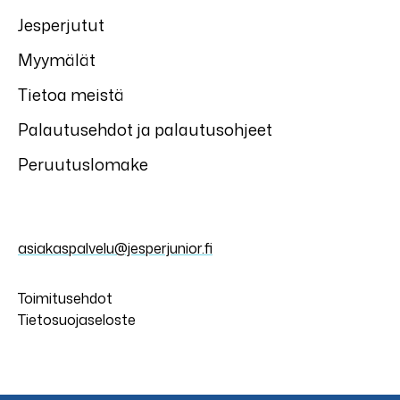
Jesperjutut
Myymälät
Tietoa meistä
Palautusehdot ja palautusohjeet
Peruutuslomake
asiakaspalvelu@jesperjunior.fi
Toimitusehdot
Tietosuojaseloste