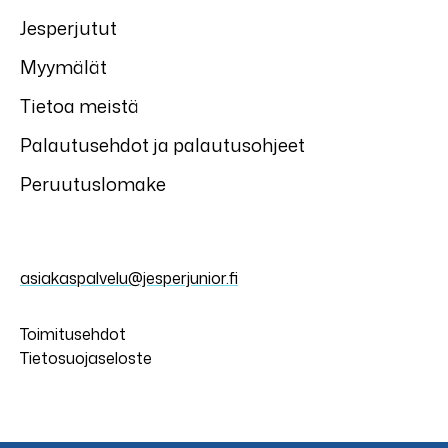
Jesperjutut
Myymälät
Tietoa meistä
Palautusehdot ja palautusohjeet
Peruutuslomake
asiakaspalvelu@jesperjunior.fi
Toimitusehdot
Tietosuojaseloste