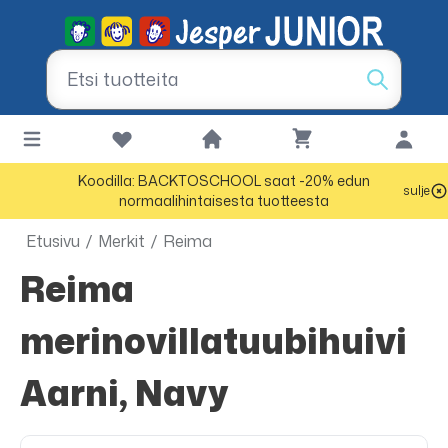
Koodilla: BACKTOSCHOOL saat -20% edun
sulje
normaalihintaisesta tuotteesta
Etusivu
/
Merkit
/
Reima
Reima
merinovillatuubihuivi
Aarni, Navy