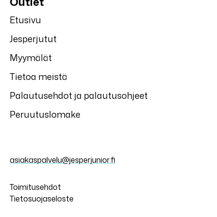
Outlet
Etusivu
Jesperjutut
Myymälät
Tietoa meistä
Palautusehdot ja palautusohjeet
Peruutuslomake
asiakaspalvelu@jesperjunior.fi
Toimitusehdot
Tietosuojaseloste