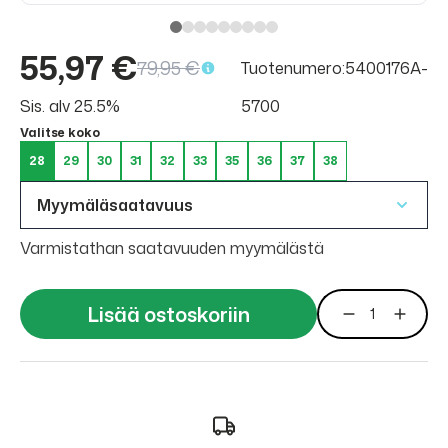
55,97 €
79,95 €
Tuotenumero:5400176A-
Sis. alv 25.5%
5700
Valitse koko
28
29
30
31
32
33
35
36
37
38
Myymäläsaatavuus
Varmistathan saatavuuden myymälästä
Lisää ostoskoriin