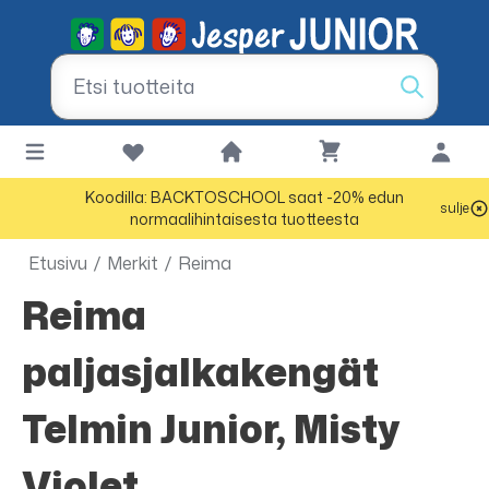
Koodilla: BACKTOSCHOOL saat -20% edun
sulje
normaalihintaisesta tuotteesta
Etusivu
/
Merkit
/
Reima
Reima
paljasjalkakengät
Telmin Junior, Misty
Violet