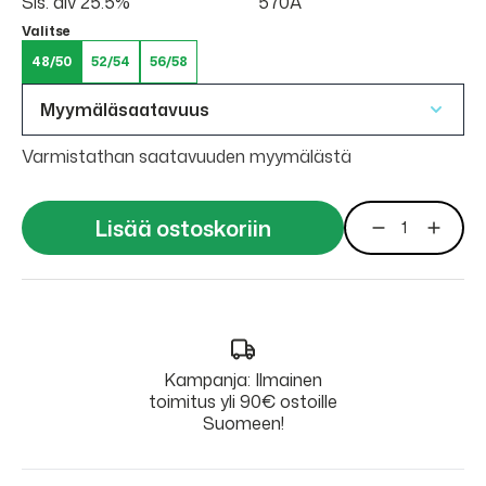
Sis. alv 25.5%
570A
Valitse
48/50
52/54
56/58
Myymäläsaatavuus
Varmistathan saatavuuden myymälästä
Lisää ostoskoriin
Kampanja: Ilmainen
toimitus yli 90€ ostoille
Suomeen!