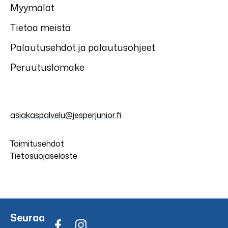
Myymälät
Tietoa meistä
Palautusehdot ja palautusohjeet
Peruutuslomake
asiakaspalvelu@jesperjunior.fi
Toimitusehdot
Tietosuojaseloste
Seuraa