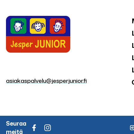
asiakaspalvelu@jesperjunior.fi
Seuraa
meitä