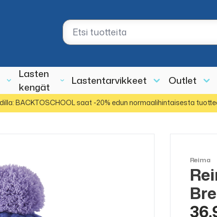
Lasten
Lastentarvikkeet
Outlet
kengät
dilla: BACKTOSCHOOL saat -20% edun normaalihintaisesta tuotte
Reima
Rei
Bre
36,