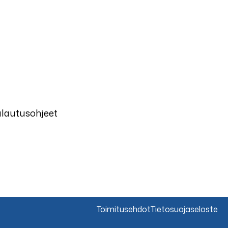
alautusohjeet
Toimitusehdot
Tietosuojaseloste