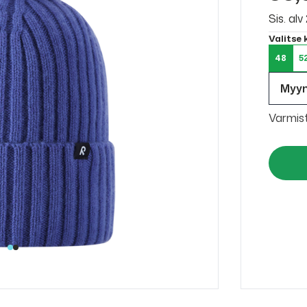
Sis. al
Valitse
48
5
Myy
Varmis