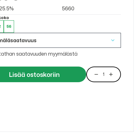
v 25.5%
5660
 koko
2
56
mäläsaatavuus
tathan saatavuuden myymälästä
Lisää ostoskoriin