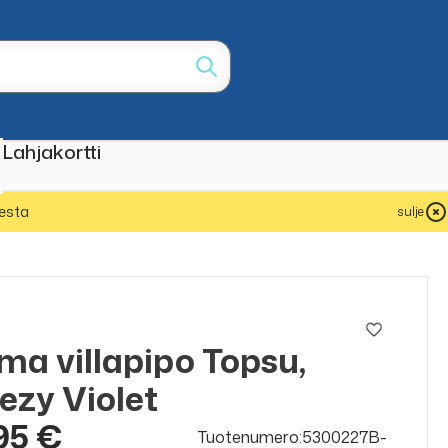
Lahjakortti
esta
sulje
ma villapipo Topsu,
ezy Violet
95 €
Tuotenumero:5300227B-