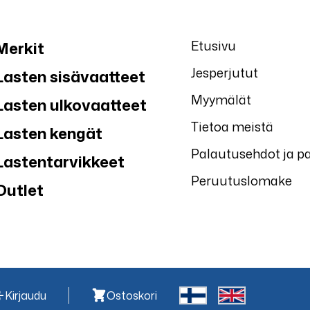
Etusivu
Merkit
Jesperjutut
Lasten sisävaatteet
Myymälät
Lasten ulkovaatteet
Tietoa meistä
Lasten kengät
Palautusehdot ja p
Lastentarvikkeet
Peruutuslomake
Outlet
Kirjaudu
Ostoskori