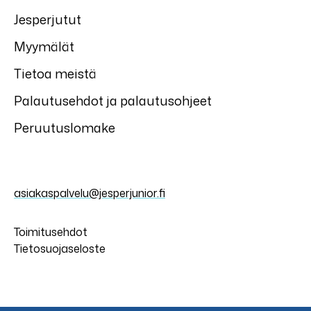
Jesperjutut
Myymälät
Tietoa meistä
Palautusehdot ja palautusohjeet
Peruutuslomake
asiakaspalvelu@jesperjunior.fi
Toimitusehdot
Tietosuojaseloste