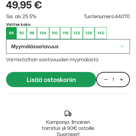
49,95 €
Sis. alv 25.5%
Tuotenumero:44070
Valitse koko
86
92
98
104
110
116
122
128
140
Myymäläsaatavuus
Varmistathan saatavuuden myymälästä
Lisää ostoskoriin
Kampanja: Ilmainen
toimitus yli 90€ ostoille
Suomeen!