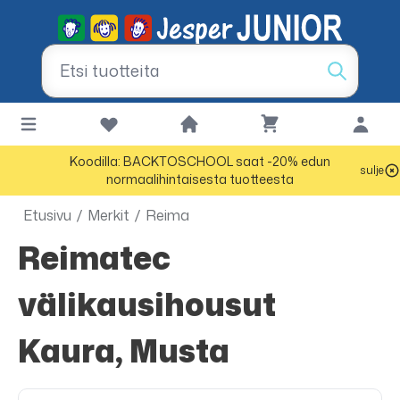
Koodilla: BACKTOSCHOOL saat -20% edun
sulje
normaalihintaisesta tuotteesta
Etusivu
/
Merkit
/
Reima
Reimatec
välikausihousut
Kaura, Musta