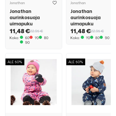
Jonathan
Jonathan
Jonathan
Jonathan
aurinkosuoja
aurinkosuoja
uimapuku
uimapuku
11,48 €
11,48 €
22,95 €
22,95 €
Koko:
60
70
80
Koko:
70
80
90
90
ALE
50%
ALE
50%