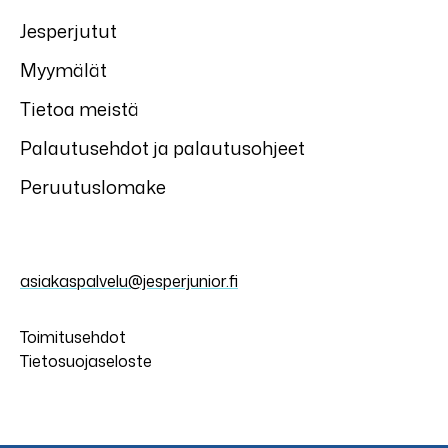
Jesperjutut
Myymälät
Tietoa meistä
Palautusehdot ja palautusohjeet
Peruutuslomake
asiakaspalvelu@jesperjunior.fi
Toimitusehdot
Tietosuojaseloste