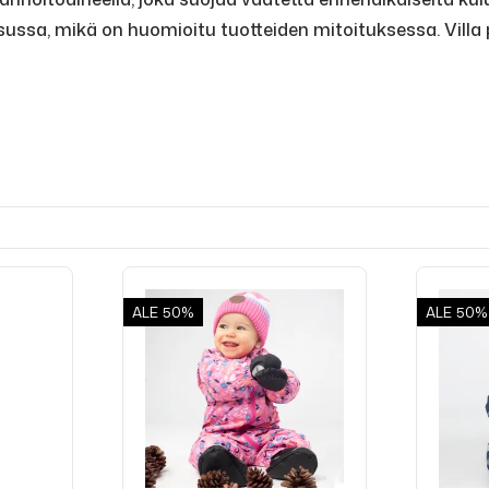
esussa, mikä on huomioitu tuotteiden mitoituksessa. Vi
ALE
50%
ALE
50%