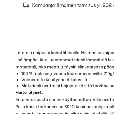
Kampanja: Ilmainen toimitus yli 90€
Lämmin unipussi kääntöhihoilla. Helmassa vaipan
lisälämpöä. Aito luonnonmateriaali lämmittää levo
materiaali, joka maatuu täysin elinkaarensa pääs
100 % mulesing-vapaa luomumerinovilla, 210g
Valmistettu käsityönä Artjärvellä
Materiaali neutraloi hajuja, eikä sitä tarvitse p
Hoito-ohjeet:
Ei tarvitse pestä ennen käyttöönottoa. Villa neutra
Pesu käsin tai koneessa 30°C käsinpesuohjelmalla 
Villavaate kannattaa myös aika ajoin käsitellä vi