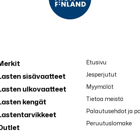
Etusivu
Merkit
Jesperjutut
Lasten sisävaatteet
Myymälät
Lasten ulkovaatteet
Tietoa meistä
Lasten kengät
Palautusehdot ja p
Lastentarvikkeet
Peruutuslomake
Outlet