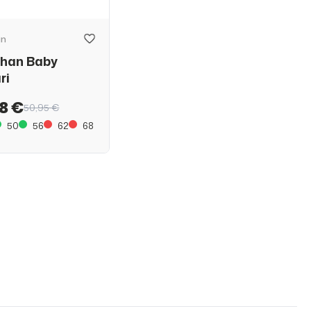
an
than Baby
ri
8 €
50,95 €
50
56
62
68