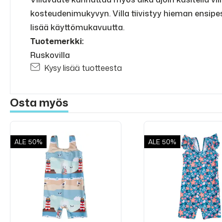
kosteudenimukyvyn. Villa tiivistyy hieman ensip
lisää käyttömukavuutta.
Tuotemerkki:
Ruskovilla
Kysy lisää tuotteesta
Osta myös
ALE
50%
ALE
50%