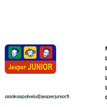
asiakaspalvelu@jesperjunior.fi