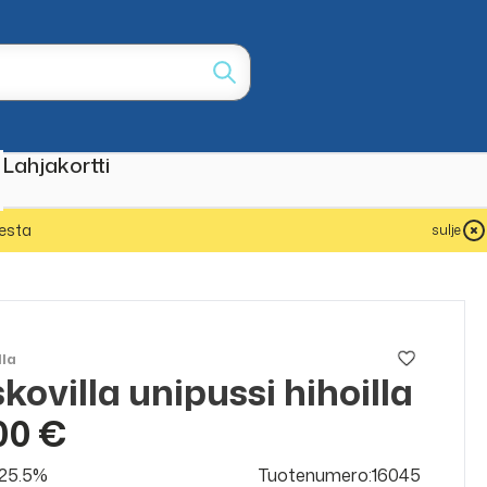
Lahjakortti
esta
sulje
lla
kovilla unipussi hihoilla
00 €
v 25.5%
Tuotenumero:16045