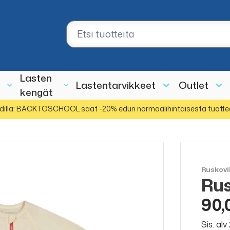
Lasten
Lastentarvikkeet
Outlet
kengät
dilla: BACKTOSCHOOL saat -20% edun normaalihintaisesta tuotte
Ruskovi
Rus
90,
Sis. al