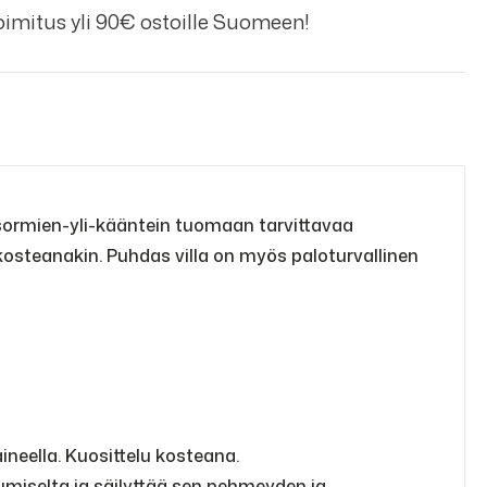
imitus yli 90€ ostoille Suomeen!
 sormien-yli-kääntein tuomaan tarvittavaa
kosteanakin. Puhdas villa on myös paloturvallinen
ineella. Kuosittelu kosteana.
lumiselta ja säilyttää sen pehmeyden ja