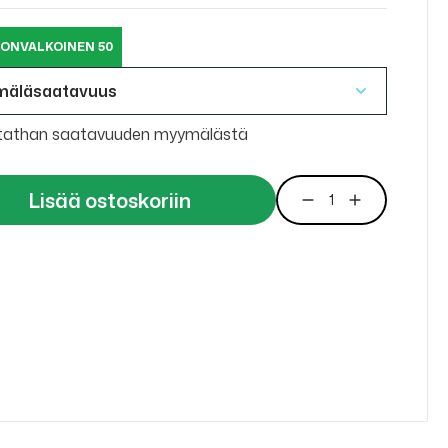
ONVALKOINEN 50
mäläsaatavuus
tathan saatavuuden myymälästä
Lisää ostoskoriin