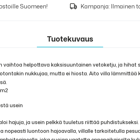
 ostoille Suomeen!
Kampanja: Ilmainen to
Tuotekuvaus
 vaihtoa helpottava kaksisuuntainen vetoketju, ja hihat
tontakin nukkujaa, mutta ei hiosta. Aito villa lämmittää 
sä.
/m2
estä usein
loi hajuja, ja usein pelkkä tuuletus riittää puhdistukseksi.
nopeasti luontoon hajoavalla, villalle tarkoitetulla pesua
llanhoitoaineella, joka suojaa vaatetta ennenaikaiselta ku