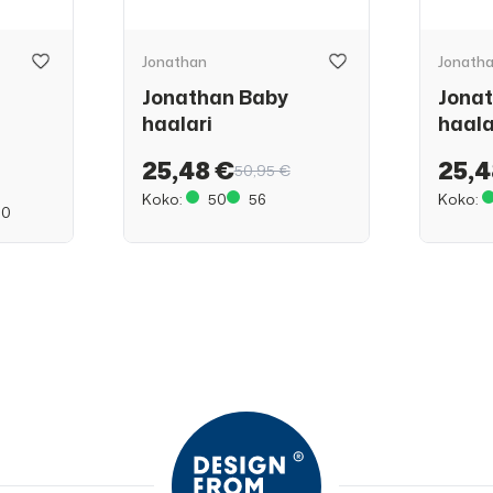
Jonathan
Jonath
Jonathan Baby
Jona
haalari
haala
25,48 €
25,4
50,95 €
Koko:
50
56
Koko:
90