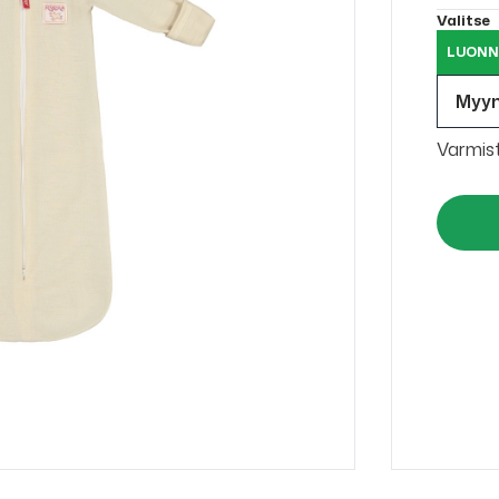
Valitse
LUONN
Myy
Varmis