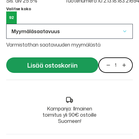
Sis. alv 25.5%
Tuotenumero:10.2.13.18.183.21
Valitse koko
92
Myymäläsaatavuus
Varmistathan saatavuuden myymälästä
Lisää ostoskoriin
Kampanja: Ilmainen
toimitus yli 90€ ostoille
Suomeen!