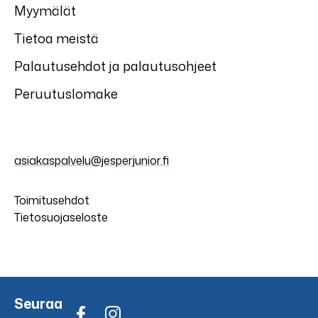
Myymälät
Tietoa meistä
Palautusehdot ja palautusohjeet
Peruutuslomake
asiakaspalvelu@jesperjunior.fi
Toimitusehdot
Tietosuojaseloste
Seuraa