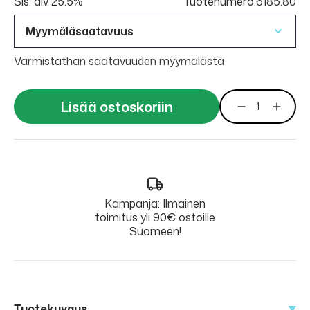
Sis. alv 25.5%
Tuotenumero:6185.80
Myymäläsaatavuus
Varmistathan saatavuuden myymälästä
Lisää ostoskoriin
Kampanja: Ilmainen
toimitus yli 90€ ostoille
Suomeen!
Tuotekuvaus