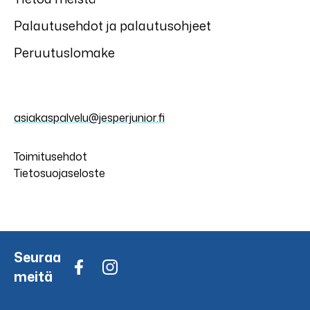
Palautusehdot ja palautusohjeet
Peruutuslomake
asiakaspalvelu@jesperjunior.fi
Toimitusehdot
Tietosuojaseloste
Seuraa
meitä