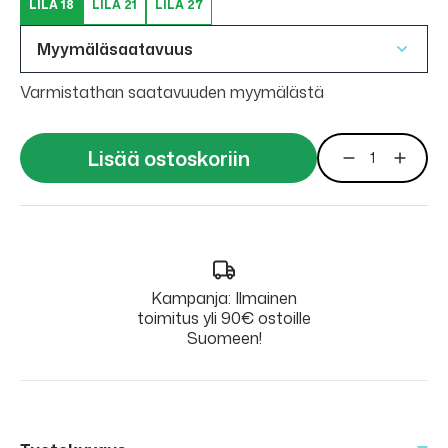
LILA 18
LILA 21
LILA 27
Myymäläsaatavuus
Varmistathan saatavuuden myymälästä
Lisää ostoskoriin
Kampanja: Ilmainen
toimitus yli 90€ ostoille
Suomeen!