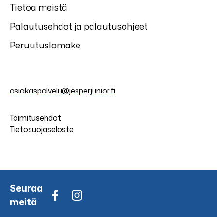
Tietoa meistä
Palautusehdot ja palautusohjeet
Peruutuslomake
asiakaspalvelu@jesperjunior.fi
Toimitusehdot
Tietosuojaseloste
Seuraa
meitä