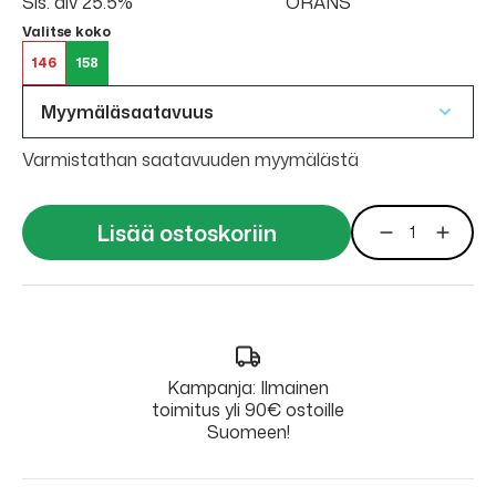
Sis. alv 25.5%
ORANS
Valitse koko
146
158
Myymäläsaatavuus
Varmistathan saatavuuden myymälästä
Lisää ostoskoriin
Kampanja: Ilmainen
toimitus yli 90€ ostoille
Suomeen!