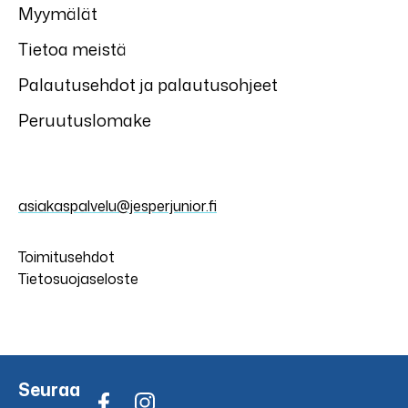
Myymälät
Tietoa meistä
Palautusehdot ja palautusohjeet
Peruutuslomake
asiakaspalvelu@jesperjunior.fi
Toimitusehdot
Tietosuojaseloste
Seuraa