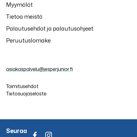
Myymälät
Tietoa meistä
Palautusehdot ja palautusohjeet
Peruutuslomake
asiakaspalvelu@jesperjunior.fi
Toimitusehdot
Tietosuojaseloste
Seuraa