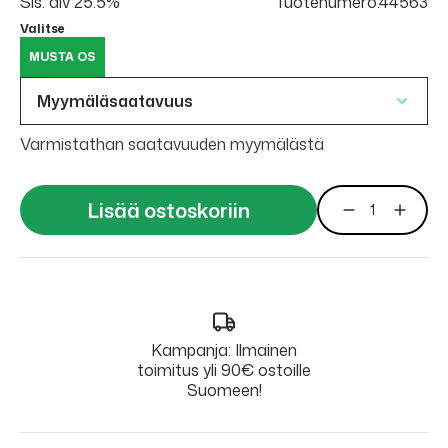
Sis. alv 25.5%
Tuotenumero:44563
Valitse
MUSTA OS
Myymäläsaatavuus
Varmistathan saatavuuden myymälästä
Lisää ostoskoriin
Kampanja: Ilmainen
toimitus yli 90€ ostoille
Suomeen!