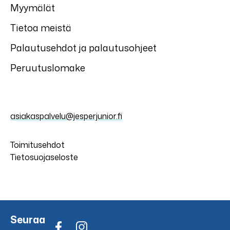
Myymälät
Tietoa meistä
Palautusehdot ja palautusohjeet
Peruutuslomake
asiakaspalvelu@jesperjunior.fi
Toimitusehdot
Tietosuojaseloste
Seuraa