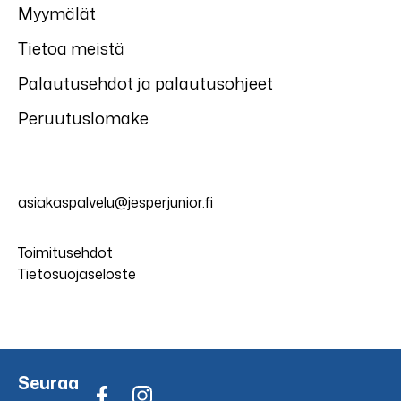
Myymälät
Tietoa meistä
Palautusehdot ja palautusohjeet
Peruutuslomake
asiakaspalvelu@jesperjunior.fi
Toimitusehdot
Tietosuojaseloste
Seuraa