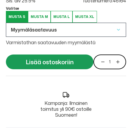
Sis. alv 25.5%
Tuotenumero:46164
Valitse
MUSTA S
MUSTA M
MUSTA L
MUSTA XL
Myymäläsaatavuus
Varmistathan saatavuuden myymälästä
Lisää ostoskoriin
Kampanja: Ilmainen
toimitus yli 90€ ostoille
Suomeen!