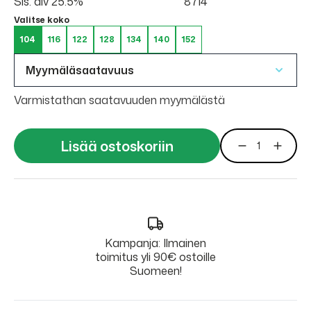
Sis. alv 25.5%
8714
Valitse koko
104
116
122
128
134
140
152
Myymäläsaatavuus
Varmistathan saatavuuden myymälästä
Lisää ostoskoriin
Kampanja: Ilmainen
toimitus yli 90€ ostoille
Suomeen!