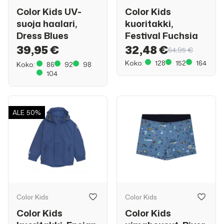
Color Kids UV-
Color Kids
suoja haalari,
kuoritakki,
Dress Blues
Festival Fuchsia
39,95 €
32,48 €
64,95 €
Koko:
128
152
164
Koko:
86
92
98
104
ALE
50%
Color Kids
Color Kids
Color Kids
Color Kids