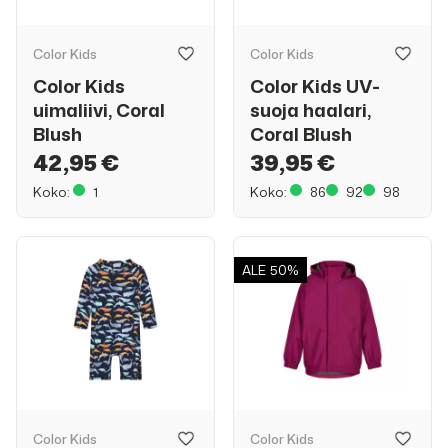
Color Kids
Color Kids
Color Kids
Color Kids UV-
uimaliivi, Coral
suoja haalari,
Blush
Coral Blush
42,95 €
39,95 €
Koko:
1
Koko:
86
92
98
ALE
50%
Color Kids
Color Kids