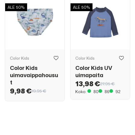
ALE
50%
ALE
50%
Color Kids
Color Kids
Color Kids
Color Kids UV
uimavaippahousu
uimapaita
t
13,98 €
27,95 €
9,98 €
19,95 €
Koko:
80
86
92