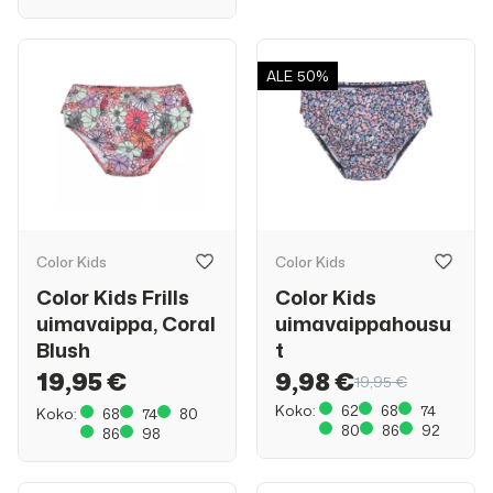
ALE
50%
Color Kids
Color Kids
Color Kids Frills
Color Kids
uimavaippa, Coral
uimavaippahousu
Blush
t
19,95 €
9,98 €
19,95 €
Koko:
62
68
74
Koko:
68
74
80
80
86
92
86
98