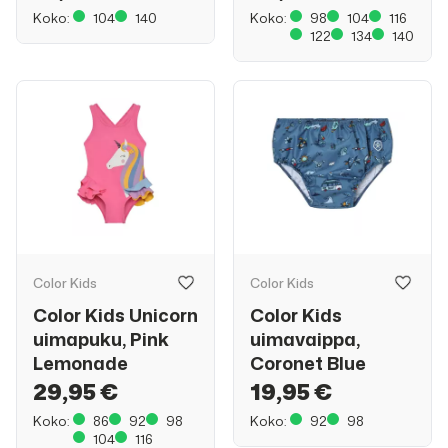
Koko:
104
140
Koko:
98
104
116
122
134
140
Color Kids
Color Kids
Color Kids Unicorn
Color Kids
uimapuku, Pink
uimavaippa,
Lemonade
Coronet Blue
29,95 €
19,95 €
Koko:
86
92
98
Koko:
92
98
104
116