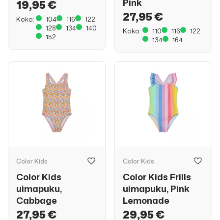
Pink
19,95 €
27,95 €
Koko:
104
116
122
128
134
140
Koko:
110
116
122
152
134
164
Color Kids
Color Kids
Color Kids
Color Kids Frills
uimapuku,
uimapuku, Pink
Cabbage
Lemonade
27,95 €
29,95 €