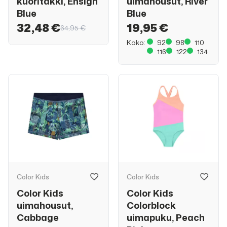
kuoritakki, Ensign
uimahousut, River
Blue
Blue
32,48 €
19,95 €
64,95 €
Koko:
92
98
110
116
122
134
Color Kids
Color Kids
Color Kids
Color Kids
uimahousut,
Colorblock
Cabbage
uimapuku, Peach