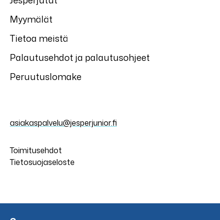
Jesperjutut
Myymälät
Tietoa meistä
Palautusehdot ja palautusohjeet
Peruutuslomake
asiakaspalvelu@jesperjunior.fi
Toimitusehdot
Tietosuojaseloste