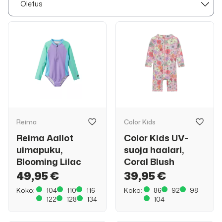
Reima
Color Kids
Reima Aallot
Color Kids UV-
uimapuku,
suoja haalari,
Blooming Lilac
Coral Blush
49,95 €
39,95 €
Koko:
104
110
116
Koko:
86
92
98
122
128
134
104