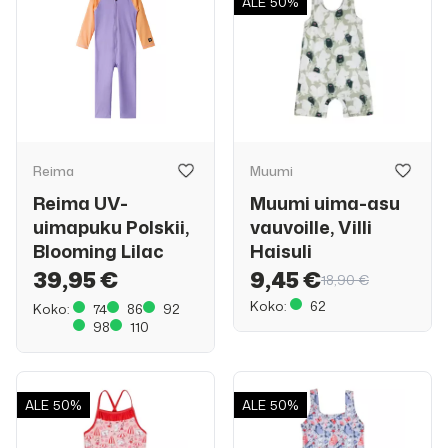
ALE
50%
Reima
Muumi
Reima UV-
Muumi uima-asu
uimapuku Polskii,
vauvoille, Villi
Blooming Lilac
Haisuli
39,95 €
9,45 €
18,90 €
Koko:
62
Koko:
74
86
92
98
110
ALE
50%
ALE
50%