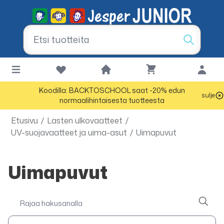
Koodilla: BACKTOSCHOOL saat -20% edun
sulje
normaalihintaisesta tuotteesta
Etusivu
/
Lasten ulkovaatteet
/
UV-suojavaatteet ja uima-asut
/
Uimapuvut
Uimapuvut