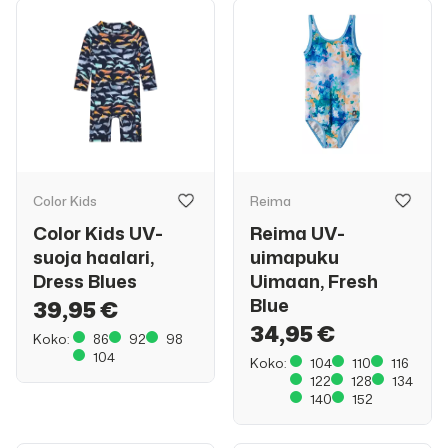
Color Kids
Reima
Color Kids UV-
Reima UV-
suoja haalari,
uimapuku
Dress Blues
Uimaan, Fresh
Blue
39,95 €
34,95 €
Koko:
86
92
98
104
Koko:
104
110
116
122
128
134
140
152