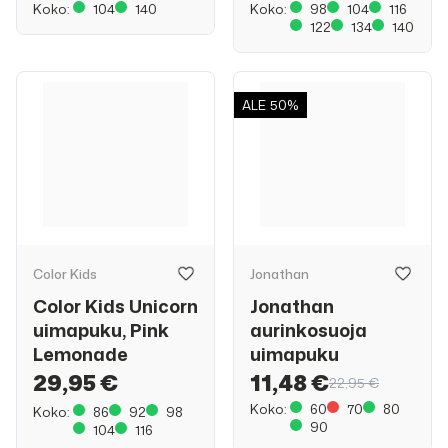
Koko:
104
140
Koko:
98
104
116
122
134
140
ALE
50%
Color Kids
Jonathan
Color Kids Unicorn
Jonathan
uimapuku, Pink
aurinkosuoja
Lemonade
uimapuku
29,95 €
11,48 €
22,95 €
Koko:
60
70
80
Koko:
86
92
98
90
104
116