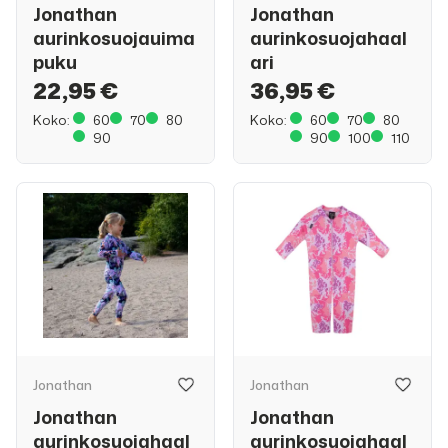
Jonathan
Jonathan
aurinkosuojauima
aurinkosuojahaal
puku
ari
22,95 €
36,95 €
Koko:
60
70
80
Koko:
60
70
80
90
90
100
110
Jonathan
Jonathan
Jonathan
Jonathan
aurinkosuojahaal
aurinkosuojahaal