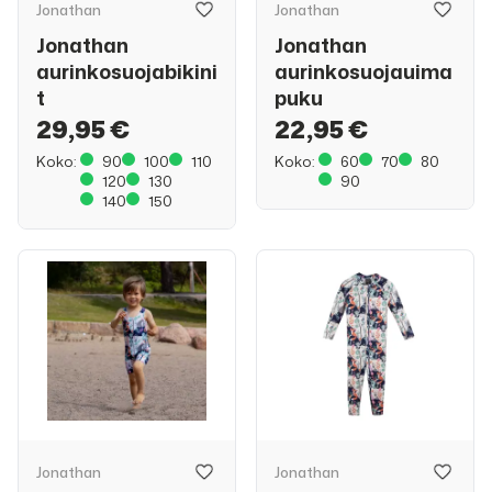
Jonathan
Jonathan
Jonathan
Jonathan
aurinkosuojabikini
aurinkosuojauima
t
puku
29,95 €
22,95 €
Koko:
90
100
110
Koko:
60
70
80
120
130
90
140
150
Jonathan
Jonathan