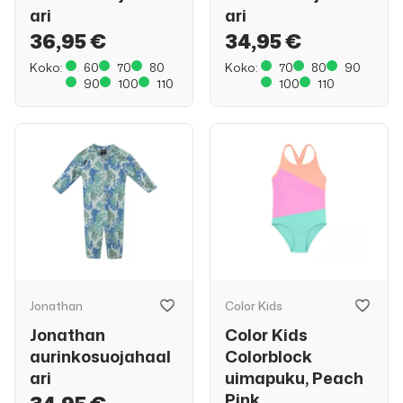
ari
ari
36,95 €
34,95 €
Koko:
60
70
80
Koko:
70
80
90
90
100
110
100
110
Jonathan
Color Kids
Jonathan
Color Kids
aurinkosuojahaal
Colorblock
ari
uimapuku, Peach
Pink