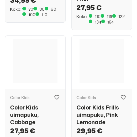
34,95 €
27,95 €
Koko:
70
80
90
100
110
Koko:
110
116
122
134
164
Color Kids
Color Kids
Color Kids
Color Kids Frills
uimapuku,
uimapuku, Pink
Cabbage
Lemonade
27,95 €
29,95 €