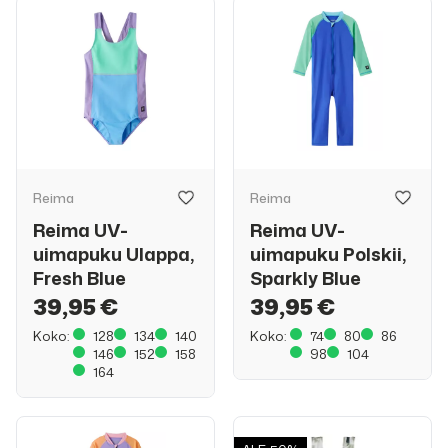
Reima
Reima
Reima UV-
Reima UV-
uimapuku Ulappa,
uimapuku Polskii,
Fresh Blue
Sparkly Blue
39,95 €
39,95 €
Koko:
128
134
140
Koko:
74
80
86
146
152
158
98
104
164