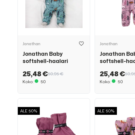
Jonathan
Jonathan
Jonathan Baby
Jonathan Ba
softshell-haalari
softshell-haa
25,48 €
25,48 €
50,95 €
50,9
Koko:
50
Koko:
50
ALE
50%
ALE
50%