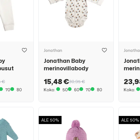
Jonathan
Jonatha
by
Jonathan Baby
Jonat
ousut
merinovillabody
merin
15,48 €
23,9
5 €
30,95 €
70
80
Koko:
50
60
70
80
Koko:
ALE
50%
ALE
50%