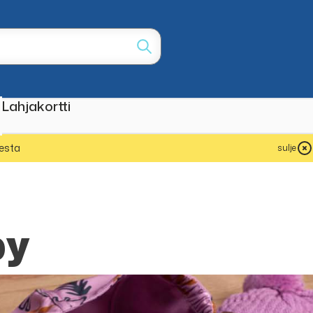
Lahjakortti
esta
sulje
by