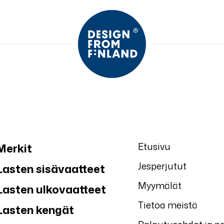
Etusivu
Merkit
Jesperjutut
Lasten sisävaatteet
Myymälät
Lasten ulkovaatteet
Tietoa meistä
Lasten kengät