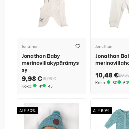
Jonathan
Jonathan
Jonathan Baby
Jonathan Ba
merinovillakypärämys
merinovillah
sy
10,48 €
20,9
9,98 €
19,95 €
Koko:
50
60
Koko:
41
45
ALE
50%
ALE
50%