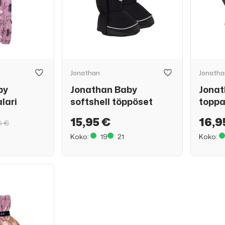
Jonathan
Jonatha
by
Jonathan Baby
Jonat
lari
softshell töppöset
toppa
15,95 €
16,9
5 €
Koko:
19
21
Koko: