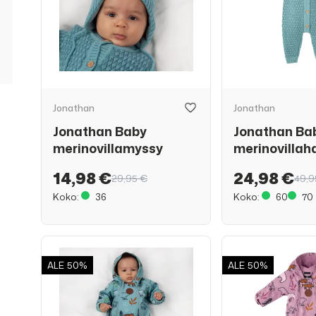
Jonathan
Jonathan
Jonathan Baby
Jonathan Ba
merinovillamyssy
merinovillah
14,98 €
24,98 €
29,95 €
49,9
Koko:
36
Koko:
60
70
ALE
50%
ALE
50%