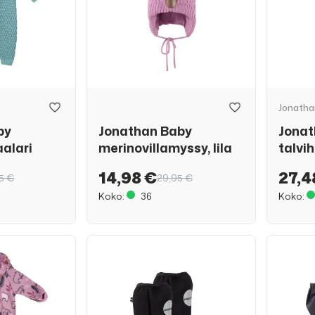
Jonatha
by
Jonathan Baby
Jonat
aalari
merinovillamyssy, lila
talvih
14,98 €
27,4
5 €
29,95 €
Koko:
36
Koko: