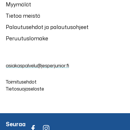
Myymälät
Tietoa meistä
Palautusehdot ja palautusohjeet
Peruutuslomake
asiakaspalvelu@jesperjunior.fi
Toimitusehdot
Tietosuojaseloste
Seuraa