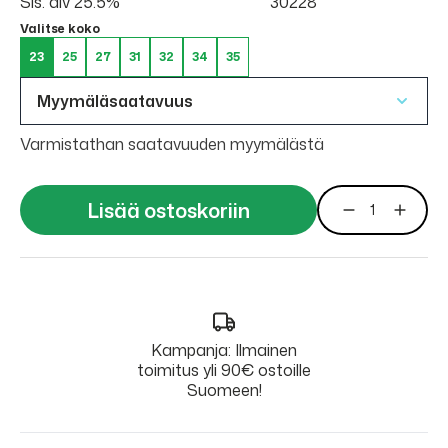
Sis. alv 25.5%
30228
Valitse koko
23
25
27
31
32
34
35
Myymäläsaatavuus
Varmistathan saatavuuden myymälästä
Lisää ostoskoriin
Kampanja: Ilmainen
toimitus yli 90€ ostoille
Suomeen!