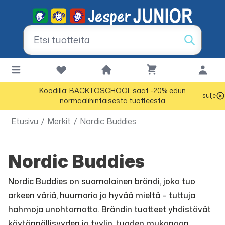
Koodilla: BACKTOSCHOOL saat -20% edun
sulje
normaalihintaisesta tuotteesta
Etusivu
/
Merkit
/
Nordic Buddies
Nordic Buddies
Nordic Buddies on suomalainen brändi, joka tuo
arkeen väriä, huumoria ja hyvää mieltä – tuttuja
hahmoja unohtamatta. Brändin tuotteet yhdistävät
käytännöllisyyden ja tyylin, tuoden mukanaan