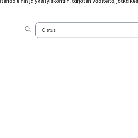
iaaleihin ja yksityiskohtiin, tarjoten vaatteita, jotka ke