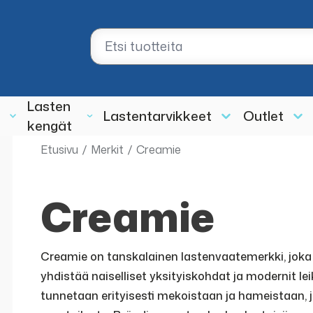
Lasten
Lastentarvikkeet
Outlet
kengät
Etusivu
/
Merkit
/
Creamie
Creamie
Creamie on tanskalainen lastenvaatemerkki, joka ta
yhdistää naiselliset yksityiskohdat ja modernit le
tunnetaan erityisesti mekoistaan ja hameistaan, 