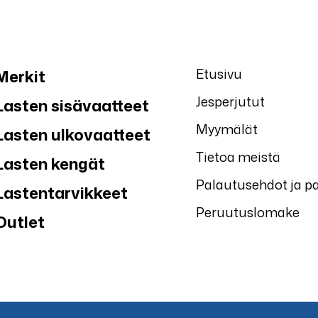
Etusivu
Merkit
Jesperjutut
Lasten sisävaatteet
Myymälät
Lasten ulkovaatteet
Tietoa meistä
Lasten kengät
Palautusehdot ja p
Lastentarvikkeet
Peruutuslomake
Outlet