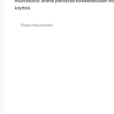
muotoilusta. Brändi panostaa korkealaatuisiin mater
käyttöä.