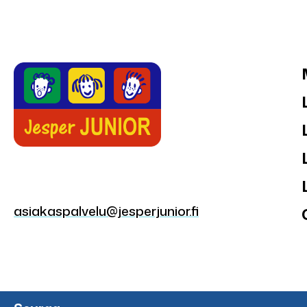
asiakaspalvelu@jesperjunior.fi