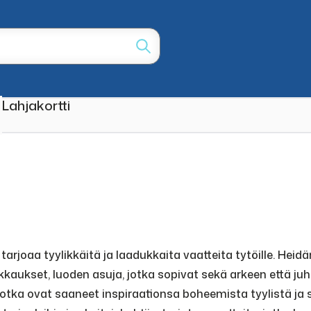
Lahjakortti
rjoaa tyylikkäitä ja laadukkaita vaatteita tytöille. Heid
ikkaukset, luoden asuja, jotka sopivat sekä arkeen että ju
jotka ovat saaneet inspiraationsa boheemista tyylistä ja