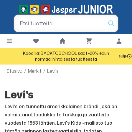
Koodilla: BACKTOSCHOOL saat -20% edun
sulje
normaalihintaisesta tuotteesta
Etusivu
/
Merkit
/
Levi's
Levi's
Levi's on tunnettu amerikkalainen brändi, joka on
valmistanut laadukkaita farkkuja ja vaatteita
vuodesta 1853 lähtien. Levi's Kids -mallisto tuo
tämän perinnön lastenvaatteisiin, tarjoten