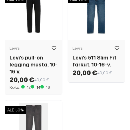
Levi's
Levi's
Levi's pull-on
Levi's 511 Slim Fit
legging musta, 10-
farkut, 10-16-v.
16 v.
20,00 €
40,00 €
20,00 €
40,00 €
Koko:
12
14
16
ALE
50%