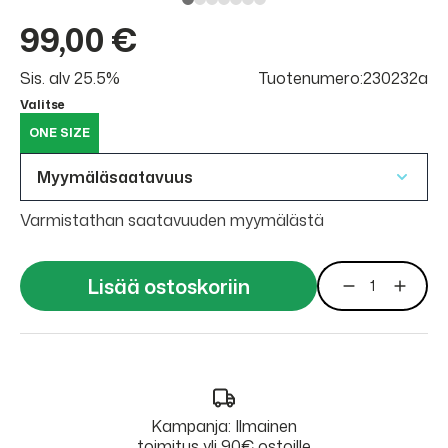
99,00 €
Sis. alv 25.5%
Tuotenumero:230232a
Valitse
ONE SIZE
Myymäläsaatavuus
Varmistathan saatavuuden myymälästä
Lisää ostoskoriin
Kampanja: Ilmainen
toimitus yli 90€ ostoille