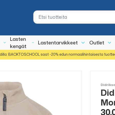
Lasten
Lastentarvikkeet
Outlet
kengät
dilla: BACKTOSCHOOL saat -20% edun normaalihintaisesta tuotte
Didriks
Did
Mon
30,