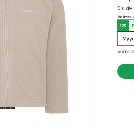
Sis. al
Valitse
100
1
Myy
Varmis