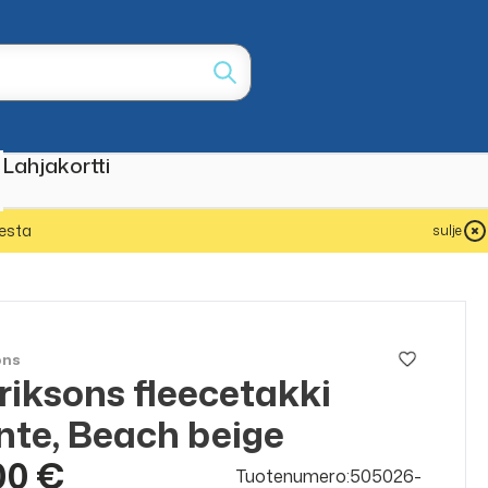
Lahjakortti
esta
sulje
ons
riksons fleecetakki
te, Beach beige
00 €
Tuotenumero:505026-