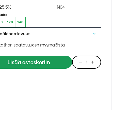
v 25.5%
N04
 koko
10
120
140
mäläsaatavuus
tathan saatavuuden myymälästä
Lisää ostoskoriin