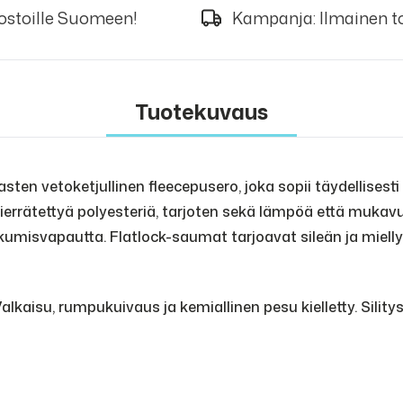
 ostoille Suomeen!
Kampanja: Ilmainen to
Tuotekuvaus
ten vetoketjullinen fleecepusero, joka sopii täydellises
 kierrätettyä polyesteriä, tarjoten sekä lämpöä että mukav
ikkumisvapautta. Flatlock-saumat tarjoavat sileän ja miell
kaisu, rumpukuivaus ja kemiallinen pesu kielletty. Sility