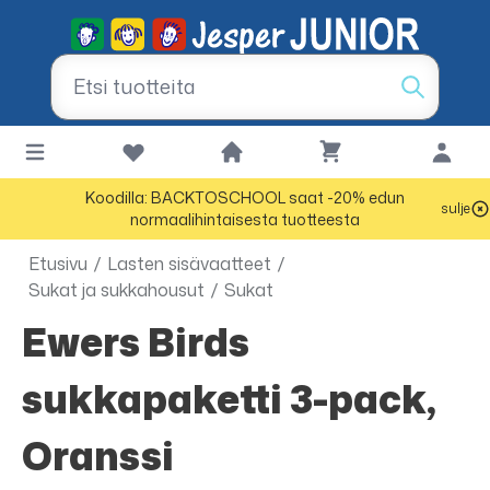
Koodilla: BACKTOSCHOOL saat -20% edun
sulje
normaalihintaisesta tuotteesta
Etusivu
/
Lasten sisävaatteet
/
Sukat ja sukkahousut
/
Sukat
Ewers Birds
sukkapaketti 3-pack,
Oranssi