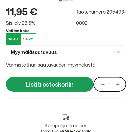
11,95 €
Tuotenumero:205493-
Sis. alv 25.5%
0002
Valitse koko
18-19
19-22
Myymäläsaatavuus
Varmistathan saatavuuden myymälästä
Lisää ostoskoriin
Kampanja: Ilmainen
toimitus yli 90€ ostoille