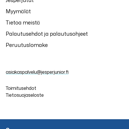
Jesperjutut
Myymälät
Tietoa meistä
Palautusehdot ja palautusohjeet
Peruutuslomake
asiakaspalvelu@jesperjunior.fi
Toimitusehdot
Tietosuojaseloste