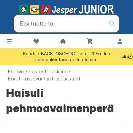
Koodilla: BACKTOSCHOOL saat -20% edun
sulje
normaalihintaisesta tuotteesta
Etusivu
/
Lastentarvikkeet
/
Korut, kasvovärit ja hiusasusteet
Haisuli
pehmoavaimenperä