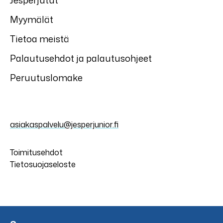
Jesperjutut
Myymälät
Tietoa meistä
Palautusehdot ja palautusohjeet
Peruutuslomake
asiakaspalvelu@jesperjunior.fi
Toimitusehdot
Tietosuojaseloste