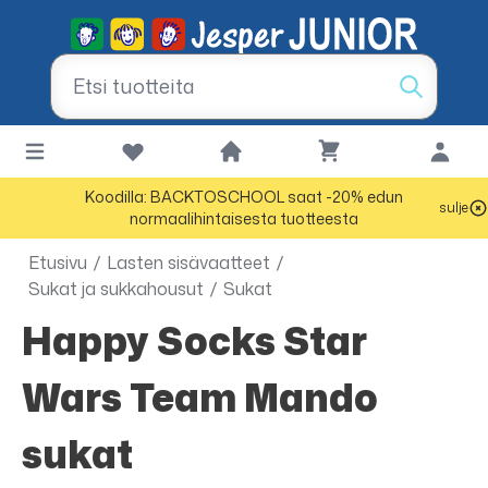
Koodilla: BACKTOSCHOOL saat -20% edun
sulje
normaalihintaisesta tuotteesta
Etusivu
/
Lasten sisävaatteet
/
Sukat ja sukkahousut
/
Sukat
Happy Socks Star
Wars Team Mando
sukat