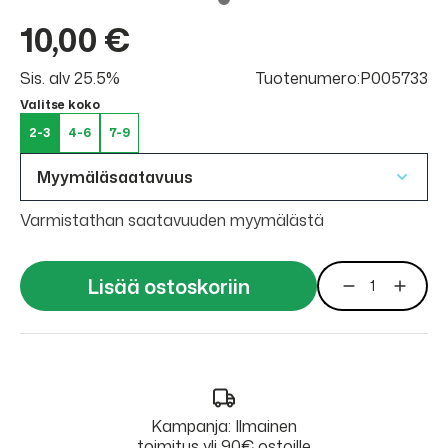
10,00 €
Sis. alv 25.5%
Tuotenumero:P005733
Valitse koko
2-3
4-6
7-9
Myymäläsaatavuus
Varmistathan saatavuuden myymälästä
Lisää ostoskoriin
Kampanja: Ilmainen
toimitus yli 90€ ostoille