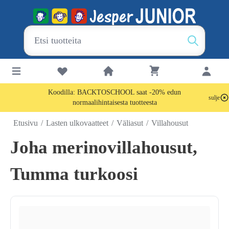
Koodilla: BACKTOSCHOOL saat -20% edun
sulje
normaalihintaisesta tuotteesta
Etusivu
/
Lasten ulkovaatteet
/
Väliasut
/
Villahousut
Joha merinovillahousut,
Tumma turkoosi