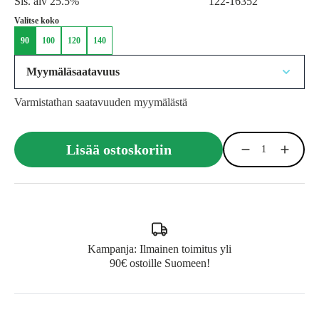
Sis. alv 25.5%
122-16352
Valitse koko
90
100
120
140
Myymäläsaatavuus
Varmistathan saatavuuden myymälästä
Lisää ostoskoriin
Kampanja: Ilmainen toimitus yli
90€ ostoille Suomeen!