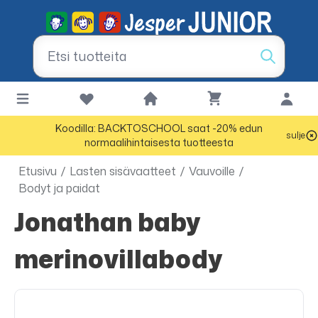
Koodilla: BACKTOSCHOOL saat -20% edun
sulje
normaalihintaisesta tuotteesta
Etusivu
/
Lasten sisävaatteet
/
Vauvoille
/
Bodyt ja paidat
Jonathan baby
merinovillabody