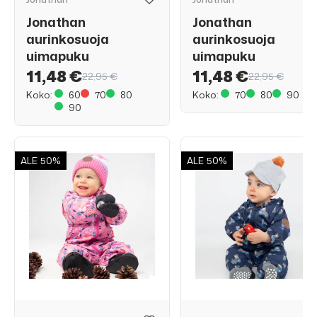
Jonathan
Jonathan
aurinkosuoja
aurinkosuoja
uimapuku
uimapuku
11,48 €
11,48 €
22,95 €
22,95 €
Koko:
60
70
80
Koko:
70
80
90
90
ALE
50%
ALE
50%