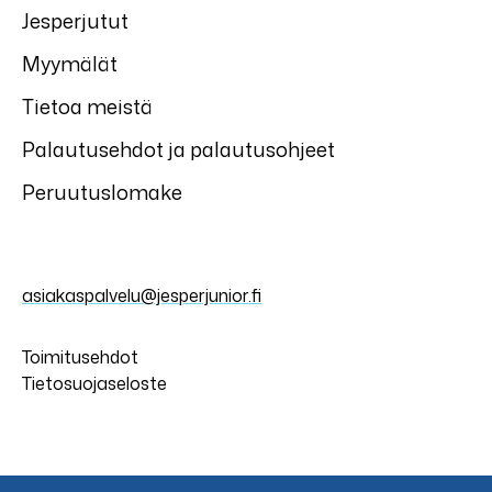
Jesperjutut
Myymälät
Tietoa meistä
Palautusehdot ja palautusohjeet
Peruutuslomake
asiakaspalvelu@jesperjunior.fi
Toimitusehdot
Tietosuojaseloste