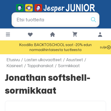
Koodilla: BACKTOSCHOOL saat -20% edun
sulje
normaalihintaisesta tuotteesta
Etusivu
/
Lasten ulkovaatteet
/
Asusteet
/
Käsineet
/
Toppahanskat
/
Sormikkaat
Jonathan softshell-
sormikkaat