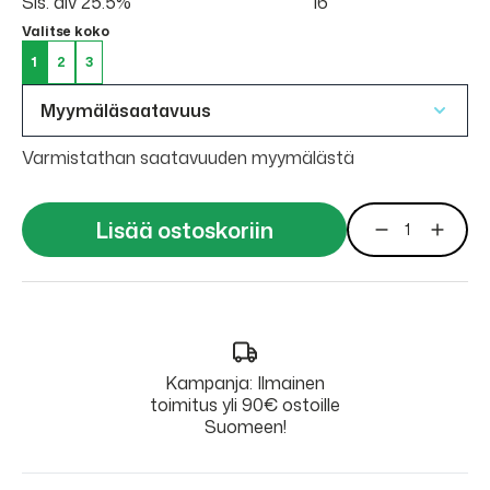
Sis. alv 25.5%
16
Valitse koko
1
2
3
Myymäläsaatavuus
Varmistathan saatavuuden myymälästä
Lisää ostoskoriin
Kampanja: Ilmainen
toimitus yli 90€ ostoille
Suomeen!