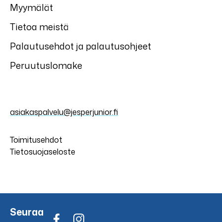
Myymälät
Tietoa meistä
Palautusehdot ja palautusohjeet
Peruutuslomake
asiakaspalvelu@jesperjunior.fi
Toimitusehdot
Tietosuojaseloste
Seuraa