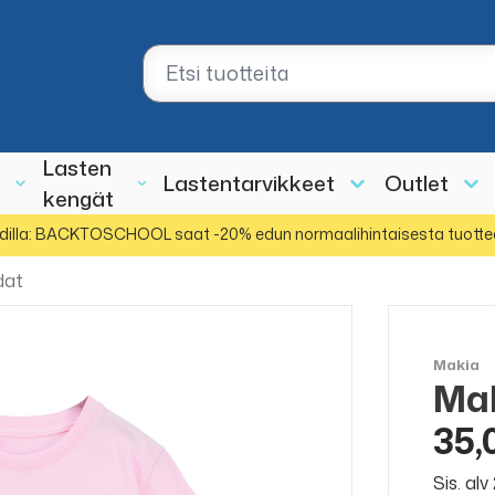
Lasten
Lastentarvikkeet
Outlet
kengät
dilla: BACKTOSCHOOL saat -20% edun normaalihintaisesta tuotte
dat
Makia
Mak
35,
Sis. al