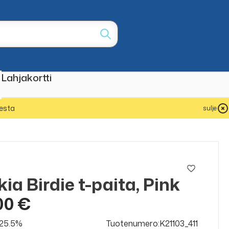
Lahjakortti
esta
sulje
ia Birdie t-paita, Pink
00 €
v 25.5%
Tuotenumero:K21103_411