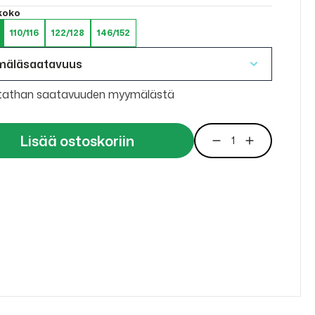
 koko
110/116
122/128
146/152
mäläsaatavuus
tathan saatavuuden myymälästä
Lisää ostoskoriin