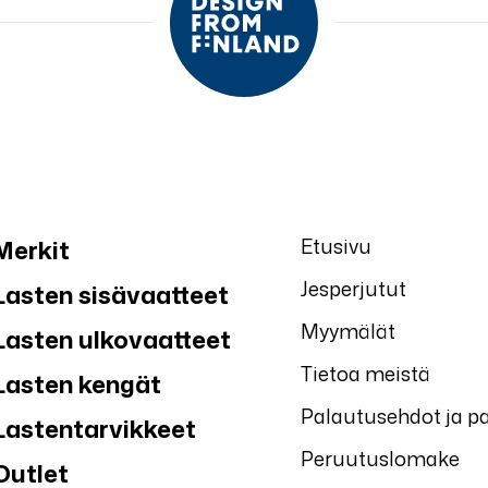
Etusivu
Merkit
Jesperjutut
Lasten sisävaatteet
Myymälät
Lasten ulkovaatteet
Tietoa meistä
Lasten kengät
Palautusehdot ja p
Lastentarvikkeet
Peruutuslomake
Outlet