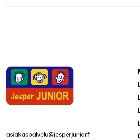
asiakaspalvelu@jesperjunior.fi