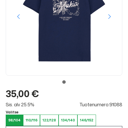
35,00 €
Sis. alv 25.5%
Tuotenumero:91088
Valitse
98/104
110/116
122/128
134/140
146/152