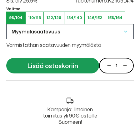
Sis. alv 25.5%
Tuotenumero:K21109_474
Valitse
98/104
110/116
122/128
134/140
146/152
158/164
Myymäläsaatavuus
Varmistathan saatavuuden myymälästä
Lisää ostoskoriin
Kampanja: Ilmainen
toimitus yli 90€ ostoille
Suomeen!