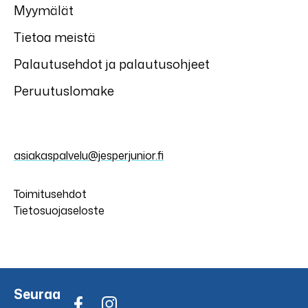
Myymälät
Tietoa meistä
Palautusehdot ja palautusohjeet
Peruutuslomake
asiakaspalvelu@jesperjunior.fi
Toimitusehdot
Tietosuojaseloste
Seuraa