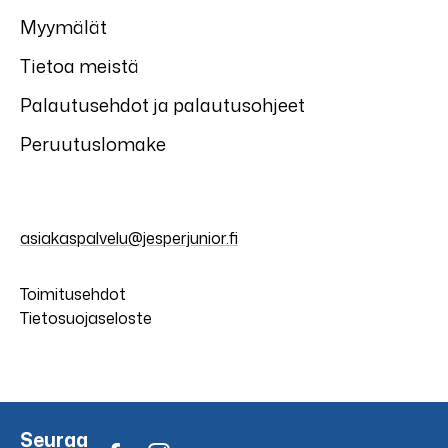
Myymälät
Tietoa meistä
Palautusehdot ja palautusohjeet
Peruutuslomake
asiakaspalvelu@jesperjunior.fi
Toimitusehdot
Tietosuojaseloste
Seuraa