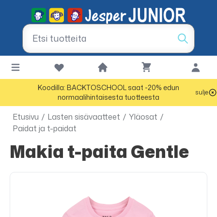
Koodilla: BACKTOSCHOOL saat -20% edun
sulje
normaalihintaisesta tuotteesta
Etusivu
/
Lasten sisävaatteet
/
Yläosat
/
Paidat ja t-paidat
Makia t-paita Gentle