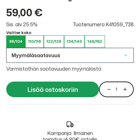
59,00 €
Sis. alv 25.5%
Tuotenumero:K41059_738
Valitse koko
98/104
110/116
122/128
134/140
146/152
Myymäläsaatavuus
Varmistathan saatavuuden myymälästä
Lisää ostoskoriin
Kampanja: Ilmainen
toimitus yli 90€ ostoille