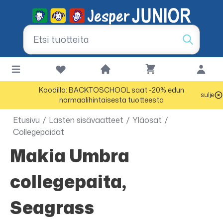
Koodilla: BACKTOSCHOOL saat -20% edun
sulje
normaalihintaisesta tuotteesta
Etusivu
/
Lasten sisävaatteet
/
Yläosat
/
Collegepaidat
Makia Umbra
collegepaita,
Seagrass