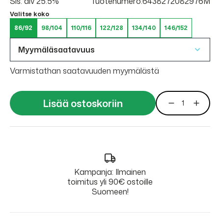
Sis. alv 25.5%
Tuotenumero:6438272082976M
Valitse koko
86/92
98/104
110/116
122/128
134/140
146/152
Myymäläsaatavuus
Varmistathan saatavuuden myymälästä
Lisää ostoskoriin
Kampanja: Ilmainen
toimitus yli 90€ ostoille
Suomeen!