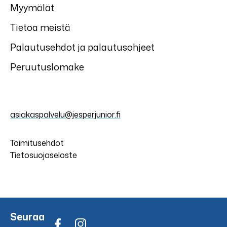
Myymälät
Tietoa meistä
Palautusehdot ja palautusohjeet
Peruutuslomake
asiakaspalvelu@jesperjunior.fi
Toimitusehdot
Tietosuojaseloste
Seuraa