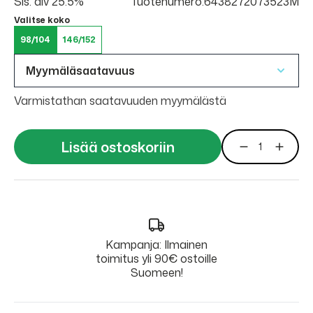
Sis. alv 25.5%
Tuotenumero:6438272073523M
Valitse koko
98/104
146/152
Myymäläsaatavuus
Varmistathan saatavuuden myymälästä
Lisää ostoskoriin
Kampanja: Ilmainen
toimitus yli 90€ ostoille
Suomeen!