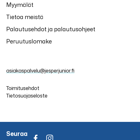
Myymälät
Tietoa meistä
Palautusehdot ja palautusohjeet
Peruutuslomake
asiakaspalvelu@jesperjunior.fi
Toimitusehdot
Tietosuojaseloste
Seuraa