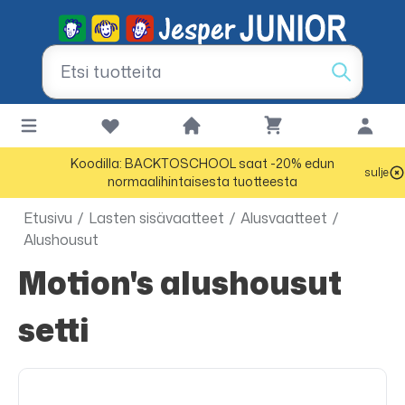
Koodilla: BACKTOSCHOOL saat -20% edun
sulje
normaalihintaisesta tuotteesta
Etusivu
/
Lasten sisävaatteet
/
Alusvaatteet
/
Alushousut
Motion's alushousut
setti